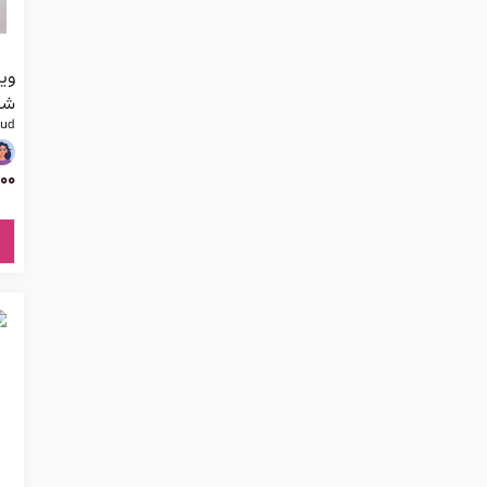
وی
شرکت
oud
00