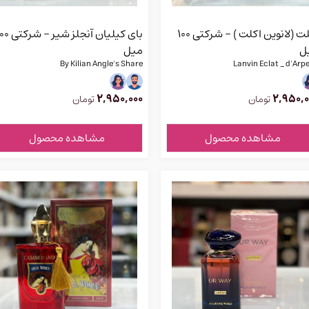
اکلت (لانوین اکلت ) - شرکتی 100
بای کیلیان آنجلز شیر -
ل
میل
By Kilian Angle's Share
Lanvin Eclat _ d'Arp
2,950,000
2,950,0
تومان
تومان
مشاهده محصول
مشاهده محصول