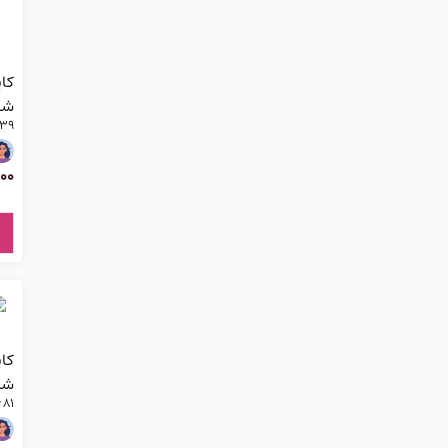
شرکت
den Sparkling Lychee 3۹
00
شرکت
 81