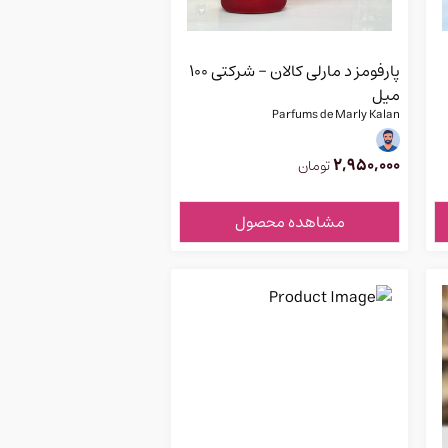
پارفومز د مارلی کالان - شرکتی 100
میل
Parfums de Marly Kalan
2,950,000
تومان
مشاهده محصول