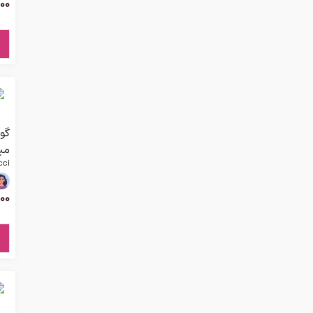
00
می
cci
00