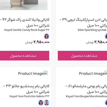
کایالی ادن اسپارکلینگ لیچی ۳۹ -
کایالی وانیلا کندی راک شوگر
ی 100 میل
شرکتی 100 میل
Kayali Vanilla Candy Rock Sugar 42
E
2,950,000
2,950,0
تومان
تومان
مشاهده محصول
مشاهده محصول
کایالی یام بوجی مارشمالو ۸۱ -
کایالی یام پستشیو جلاتو ۳۳ -
ی 100 میل
شرکتی 100 میل
Kayali Yum Pastchio Gelato 33
Kayali Yum Boujee Marshmallow