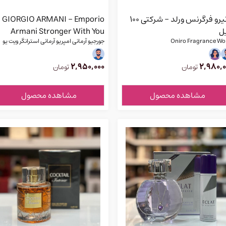
اونیرو فرگرنس ورلد - شرکتی 100
GIORGIO ARMANI - Emporio
ل
Armani Stronger With You
Oniro Fragrance Wo
جورجیو آرمانی امپریو آرمانی استرانگر ویت یو
Intensely - شرکتی 100 میل
اینتنسلی
2,950,000
2,980,0
تومان
تومان
مشاهده محصول
مشاهده محصول