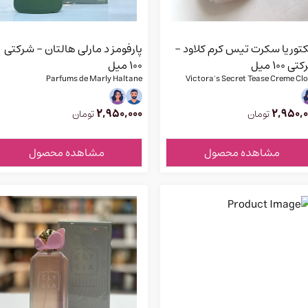
کتوریا سکرت تیس کرم کلاود -
پارفومز د مارلی هالتان - شرکتی
ی 100 میل
100 میل
Parfums de Marly Haltane
Victora's Secret Tease Creme Cl
2,950,000
2,950,0
تومان
تومان
مشاهده محصول
مشاهده محصول