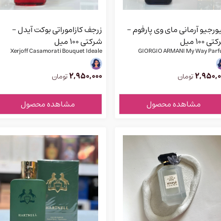
رجیو آرمانی مای وی پارفوم -
زرجف کازاموراتی بوکت آیدل -
ی 100 میل
شرکتی 100 میل
Xerjoff Casamorati Bouquet Ideale
GIORGIO ARMANI My Way Par
2,950,000
2,950,0
تومان
تومان
مشاهده محصول
مشاهده محصول