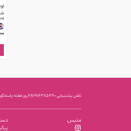
اون
شرکت
rld
00
تلفن پشتیبانی 0911۶۳۸۵۳۶۰
«۷روز هفته پاسخگوی شما عزیزان هستیم»
متیس
دست
اینستاگرام
پیگی