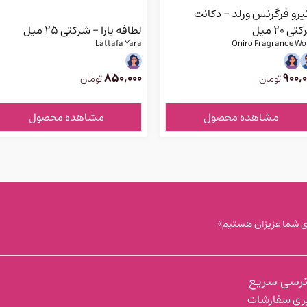
یرو فرگرنس ورلد - دکانت
ی ۲۰ میل
لطافه یارا - شرکتی 25 میل
Lattafa Yara
Oniro Fragrance Wo
850,000
900,0
تومان
تومان
مشاهده محصول
مشاهده محصول
رسی سریع
ری سفارشات