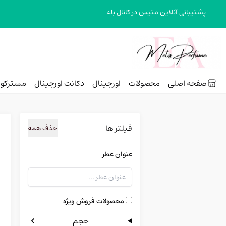
پشتیبانی آنلاین متیس در کانال بله
 منو
صفحه اصلی
محصولات
اورجینال
دکانت اورجینال
مسترکوا
فیلتر ها
حذف همه
عنوان عطر
محصولات فروش ویژه
حجم