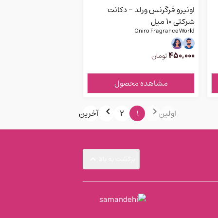
اونیرو فرگرنس ورلد - دکانت
شرکتی ۱۰ میل
Oniro Fragrance World
450,000
تومان
مشاهده محصول
اولین
1
2
آخرین
برگشت به بالا