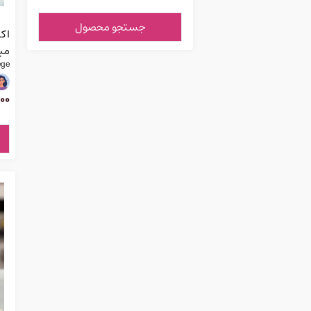
جستجو محصول
می
ege
00