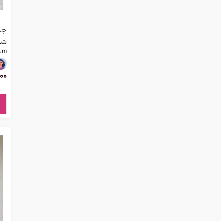
جیو
شرکت
fum
00